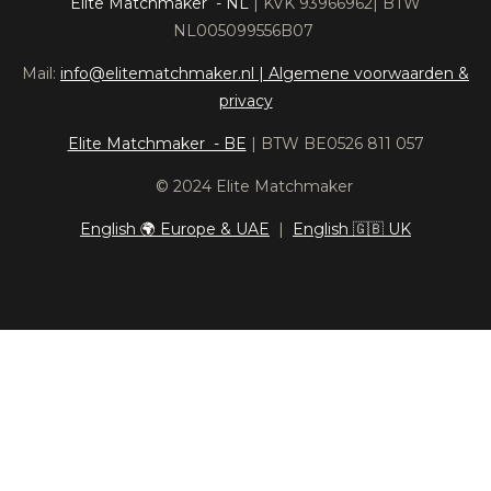
Elite Matchmaker - NL
| KVK 93966962| BTW
NL005099556B07
Mail:
info@elitematchmaker.nl |
Algemene voorwaarden &
privacy
Elite Matchmaker - BE
| BTW BE0526 811 057
© 2024 Elite Matchmaker
English 🌍 Europe & UAE
|
English 🇬🇧 UK