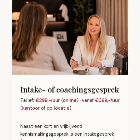
Intake- of coachingsgesprek
Tarief:
€299,-/uur (online) · vanaf €399,-/uur
(kantoor of op locatie)
Naast een kort en vrijblijvend
kennismakingsgesprek is een intakegesprek