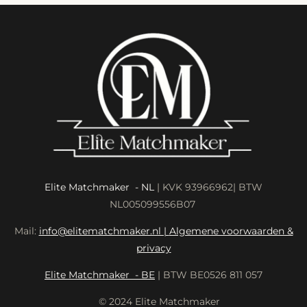
a
t
t
y
e
e
r
f
u
l
l
s
c
r
Elite Matchmaker - NL
| KVK 93966962| BTW
e
NL005099556B07
e
Mail:
info@elitematchmaker.nl |
Algemene voorwaarden &
n
privacy
Elite Matchmaker - BE
| BTW BE0526 811 057
© 2024 Elite Matchmaker