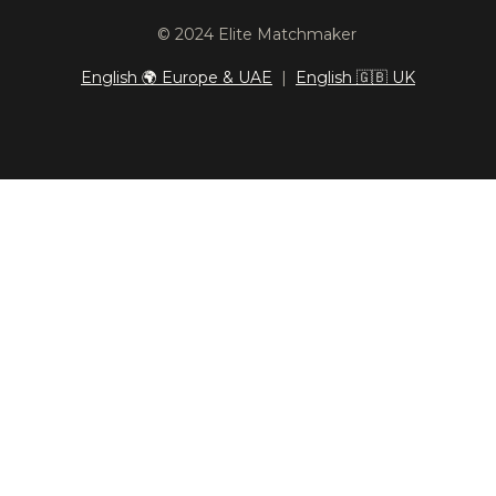
© 2024 Elite Matchmaker
English 🌍 Europe & UAE
|
English 🇬🇧 UK