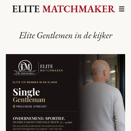
ELITE
MATCHMAKER
Ga
direct
naar
de
Elite Gentlemen in de kijker
hoofdinhoud