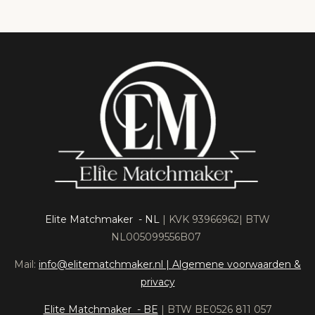
Elite Matchmaker - NL
| KVK 93966962| BTW
NL005099556B07
Mail:
info@elitematchmaker.nl |
Algemene voorwaarden &
privacy
Elite Matchmaker - BE
| BTW BE0526 811 057